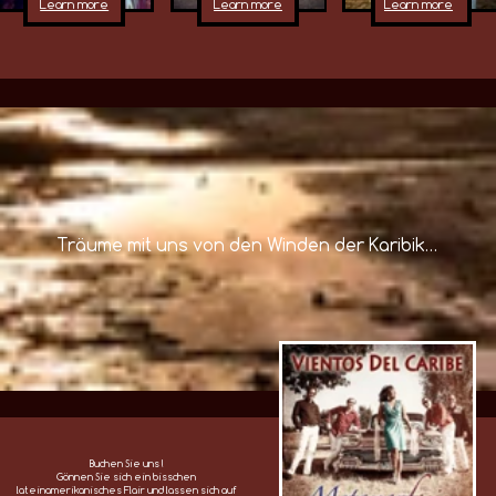
Buchen Sie uns !
Gönnen Sie sich ein bisschen
lateinamerikanisches Flair und lassen sich auf
eine besondere Art unterhalten.
Mehr Infos auf unserer Kontaktseite.
Home
Über Uns
Videos
Audios
Kalender
Kontakt
Repertoire
Impressum
Datenschutzerklärung