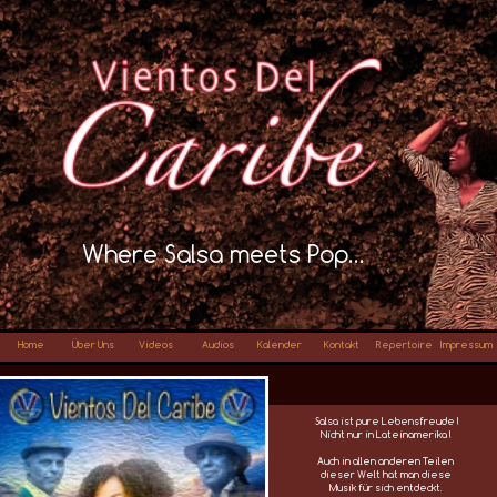
Where Salsa meets Pop…
Home
Über Uns
Videos
Audios
Kalender
Kontakt
Repertoire
Impressum
Salsa ist pure Lebensfreude !
Nicht nur in Lateinamerika !
Auch in allen anderen Teilen
dieser Welt hat man diese
Musik für sich entdeckt.
Sie wird kopiert, adaptiert
und immer wieder neu erfunden.
Salsa ist zeitlos und grenzenlos !
Werde eine Salsera oder ein
Salsero !