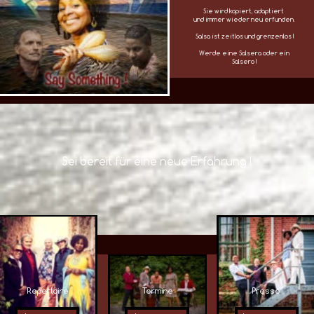
Sei bereit für eine neue Erfahrung !
Repertoire
Termine
Presse
Learn more
Learn more
Learn more
Träume mit uns von den Winden der Karibik…